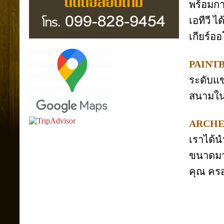
พร้อมกา
เอทีวี ไ
เกียร์อ
PAINT
ระดับแ
สนามในร่
ARCHER
เราได้น
ขนาดมาต
คุณ ครอบ