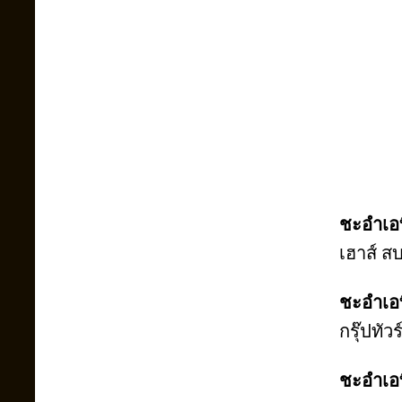
ชะอำเอท
เฮาส์ ส
ชะอำเอท
กรุ๊ปทัว
ชะอำเอท