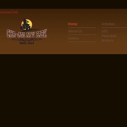
จองออนไลน์
Home
Activities
About Us
ATV
Paint Ball
Gallery
Archery